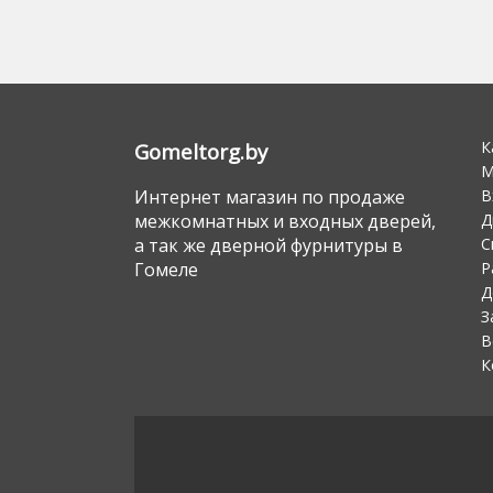
К
Gomeltorg.by
М
В
Интернет магазин по продаже
Д
межкомнатных и входных дверей,
С
а так же дверной фурнитуры в
Р
Гомеле
Д
З
В
К