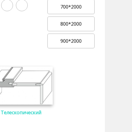
700*2000
800*2000
900*2000
Телескопический