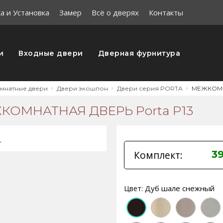
а и Установка
Замер
Всё о дверях
Контакты
и
Входные двери
Дверная фурнитура
мнатные двери
Двери экошпон
Двери серия PORTA
МЕЖКОМНА
КОМНАТНАЯ ДВЕРЬ Porta P13
Комплект:
3
Дуб шале снежный
Цвет: