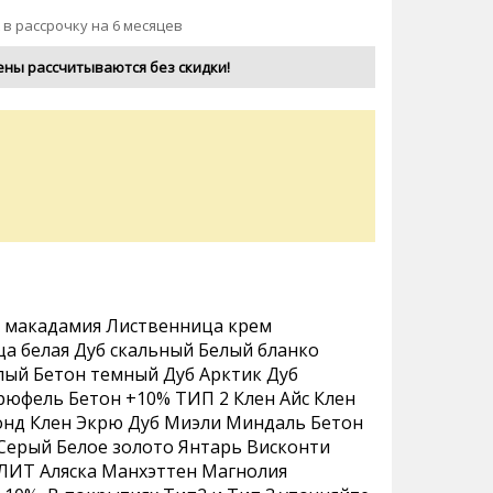
 в рассрочку на 6 месяцев
ены рассчитываются без скидки!
 макадамия Лиственница крем
а белая Дуб скальный Белый бланко
лый Бетон темный Дуб Арктик Дуб
юфель Бетон +10% ТИП 2 Клен Айс Клен
нд Клен Экрю Дуб Миэли Миндаль Бетон
Серый Белое золото Янтарь Висконти
ЛИТ Аляска Манхэттен Магнолия