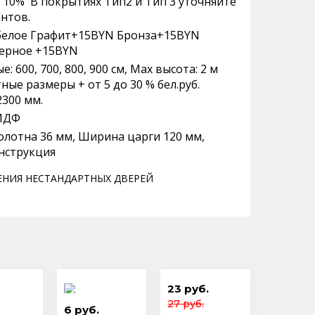
 10% В покрытиях Тип2 и Тип 3 уточняйте
антов.
белое Графит+15BYN Бронза+15BYN
черное +15BYN
: 600, 700, 800, 900 см, Max высота: 2 м
ые размеры + от 5 до 30 % бел.руб.
2300 мм.
МДФ
лотна 36 мм, Ширина царги 120 мм,
нструкция
НИЯ НЕСТАНДАРТНЫХ ДВЕРЕЙ
23 руб.
27 руб.
6 руб.