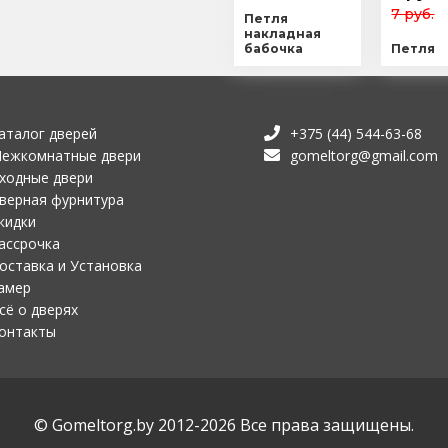
7 руб.
Петля
накладная
бабочка
Петля
аталог дверей
+375 (44) 544-63-68
ежкомнатные двери
gomeltorg@gmail.com
ходные двери
верная фурнитура
кидки
ассрочка
оставка и Установка
амер
сё о дверях
онтакты
© Gomeltorg.by 2012-2026 Все права защищены.