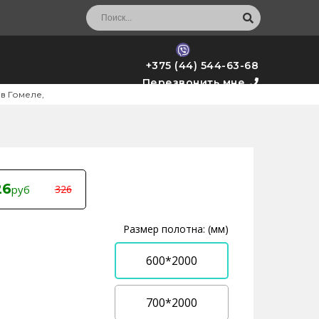
+375 (44) 544-63-68
Перезвонить мне
 в Гомеле,
26
руб
326
Размер полотна: (мм)
600*2000
700*2000