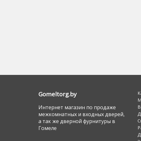
К
Gomeltorg.by
М
В
Интернет магазин по продаже
Д
межкомнатных и входных дверей,
С
а так же дверной фурнитуры в
Р
Гомеле
Д