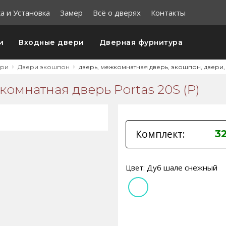
а и Установка
Замер
Всё о дверях
Контакты
и
Входные двери
Дверная фурнитура
ери
Двери экошпон
дверь, межкомнатная дверь, экошпон, двери,
омнатная дверь Portas 20S (Р)
Комплект:
3
Дуб шале снежный
Цвет: