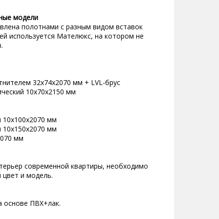
ные модели
авлена полотнами с разным видом вставок
рей используется Мателюкс, на котором не
в.
отнителем 32х74х2070 мм + LVL-брус
ический 10х70х2150 мм
й 10х100х2070 мм
й 10х150х2070 мм
2070 мм
нтерьер современной квартиры, необходимо
 цвет и модель.
а основе ПВХ+лак.