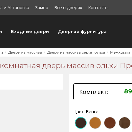
а и Установка
Замер
Всё о дверях
Контакты
и
Входные двери
Дверная фурнитура
ри
Двери из массива
Двери из массива серия ольха
Межкомнатн
омнатная дверь массив ольхи П
Комплект:
89
Венге
Цвет: