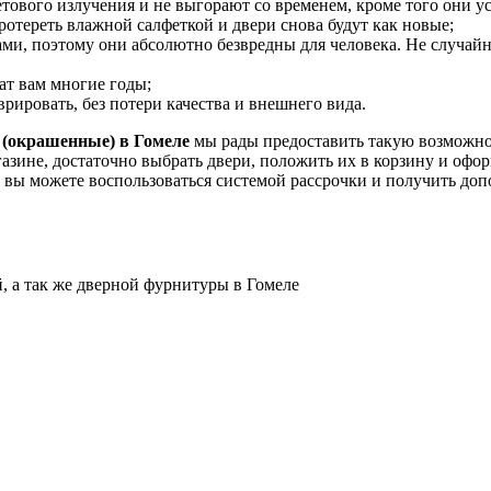
ового излучения и не выгорают со временем, кроме того они у
ротереть влажной салфеткой и двери снова будут как новые;
, поэтому они абсолютно безвредны для человека. Не случайно,
т вам многие годы;
рировать, без потери качества и внешнего вида.
 (окрашенные) в Гомеле
мы рады предоставить такую возможно
зине, достаточно выбрать двери, положить их в корзину и офор
 вы можете воспользоваться системой рассрочки и получить до
 а так же дверной фурнитуры в Гомеле