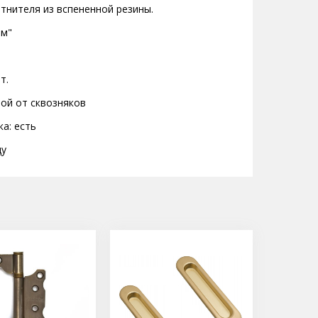
отнителя из вспененной резины.
ом"
т.
той от сквозняков
а: есть
цу