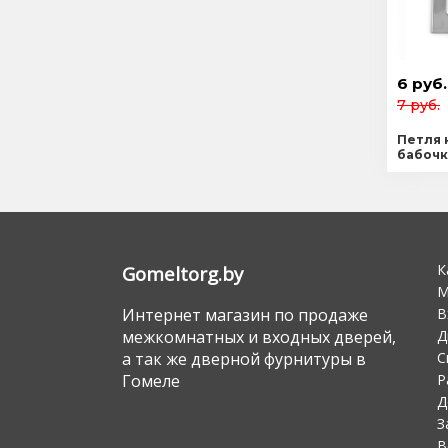
6 руб.
7 руб.
Петля 
бабочк
К
Gomeltorg.by
М
В
Интернет магазин по продаже
Д
межкомнатных и входных дверей,
С
а так же дверной фурнитуры в
Р
Гомеле
Д
З
В