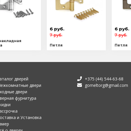
6 руб.
6 руб.
7 руб.
7 руб.
накладная
а
Петля
Петля
аталог дверей
+375 (44) 544-63-68
ежкомнатные двери
gomeltorg@gmail.com
ходные двери
верная фурнитура
кидки
ассрочка
оставка и Установка
амер
сё о дверях