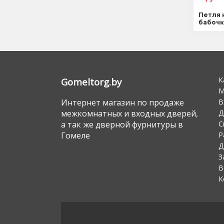
Петля 
бабочк
К
Gomeltorg.by
М
В
Интернет магазин по продаже
Д
межкомнатных и входных дверей,
С
а так же дверной фурнитуры в
Р
Гомеле
Д
З
В
К