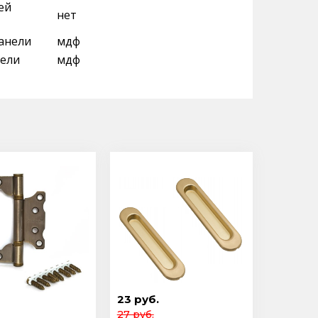
ей
нет
анели
мдф
ели
мдф
23 руб.
27 руб.