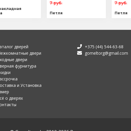
7 руб.
7 руб.
накладная
а
Петля
Петля
аталог дверей
+375 (44) 544-63-68
ежкомнатные двери
gomeltorg@gmail.com
ходные двери
верная фурнитура
кидки
ассрочка
оставка и Установка
амер
сё о дверях
онтакты